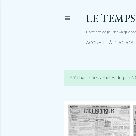
LE TEMPS
Portraits de journaux québéco
ACCUEIL
À PROPOS
Affichage des articles du juin, 
A
r
t
i
c