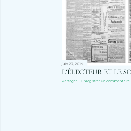
l
e
s
juin 23, 2014
L'ÉLECTEUR ET LE S
Partager
Enregistrer un commentaire